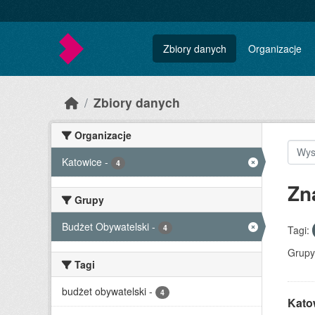
Skip to main content
Zbiory danych
Organizacje
Zbiory danych
Organizacje
Katowice
-
4
Zn
Grupy
Budżet Obywatelski
-
4
Tagi:
Grupy
Tagi
budżet obywatelski
-
4
Katow