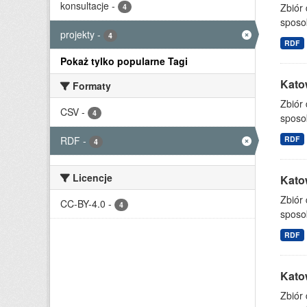
konsultacje
-
Zbiór
4
sposo
projekty
-
4
RDF
Pokaż tylko popularne Tagi
Katow
Formaty
Zbiór
CSV
-
4
sposo
RDF
-
RDF
4
Licencje
Katow
Zbiór
CC-BY-4.0
-
4
sposo
RDF
Katow
Zbiór