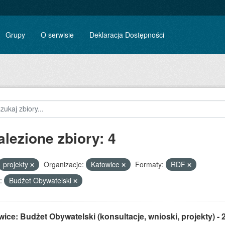
Grupy
O serwisie
Deklaracja Dostępności
alezione zbiory: 4
projekty
Organizacje:
Katowice
Formaty:
RDF
:
Budżet Obywatelski
ice: Budżet Obywatelski (konsultacje, wnioski, projekty) - 