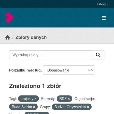
Skip to main content
Zaloguj
Zbiory danych
Porządkuj według
Znaleziono 1 zbiór
Tagi:
projekty
Formaty:
RDF
Organizacje:
Ruda Śląska
Grupy:
Budżet Obywatelski