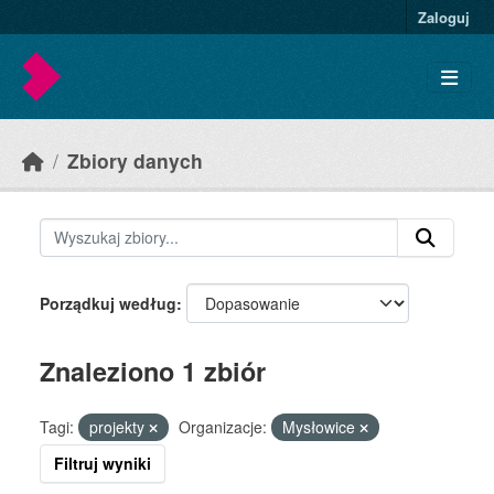
Skip to main content
Zaloguj
Zbiory danych
Porządkuj według
Znaleziono 1 zbiór
Tagi:
projekty
Organizacje:
Mysłowice
Filtruj wyniki