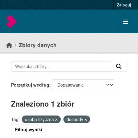
Skip to main content
Zaloguj
Zbiory danych
Porządkuj według
Znaleziono 1 zbiór
Tagi:
osoba fizyczna
dochody
Filtruj wyniki