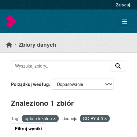
Skip to main content
Zaloguj
Zbiory danych
Porządkuj według
Znaleziono 1 zbiór
Tagi:
opłata lokalna
Licencje:
CC-BY-4.0
Filtruj wyniki