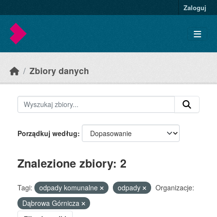
Skip to main content
Zaloguj
Zbiory danych
Porządkuj według
Znalezione zbiory: 2
Tagi:
odpady komunalne
odpady
Organizacje:
Dąbrowa Górnicza