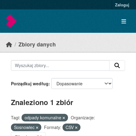
Skip to main content
Zaloguj
Zbiory danych
Porządkuj według
Znaleziono 1 zbiór
Tagi:
odpady komunalne
Organizacje:
Sosnowiec
Formaty:
CSV