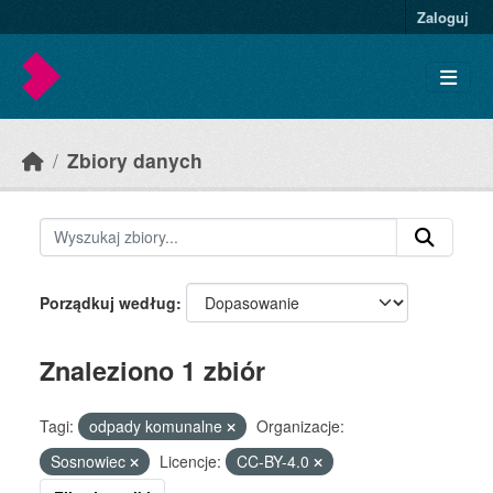
Skip to main content
Zaloguj
Zbiory danych
Porządkuj według
Znaleziono 1 zbiór
Tagi:
odpady komunalne
Organizacje:
Sosnowiec
Licencje:
CC-BY-4.0