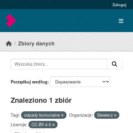
Skip to main content
Zaloguj
Zbiory danych
Porządkuj według
Znaleziono 1 zbiór
Tagi:
odpady komunalne
Organizacje:
Siewierz
Licencje:
CC-BY-4.0