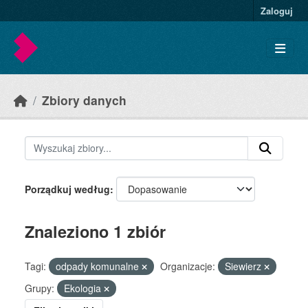
Skip to main content
Zaloguj
Zbiory danych
Porządkuj według
Znaleziono 1 zbiór
Tagi:
odpady komunalne
Organizacje:
Siewierz
Grupy:
Ekologia