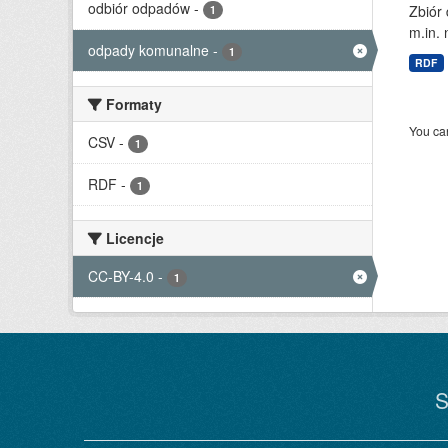
odbiór odpadów
-
Zbiór
1
m.in. 
odpady komunalne
-
1
RDF
Formaty
You can
CSV
-
1
RDF
-
1
Licencje
CC-BY-4.0
-
1
S