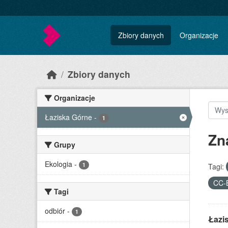
Skip to main content
Zbiory danych
Organizacje
Zbiory danych
Organizacje
Łaziska Górne
-
1
Zn
Grupy
Ekologia
-
1
Tagi:
CC-
Tagi
odbiór
-
1
Łazi