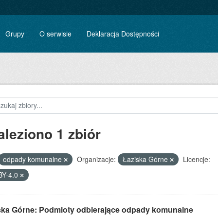
Grupy
O serwisie
Deklaracja Dostępności
aleziono 1 zbiór
odpady komunalne
Organizacje:
Łaziska Górne
Licencje:
BY-4.0
ska Górne: Podmioty odbierające odpady komunalne