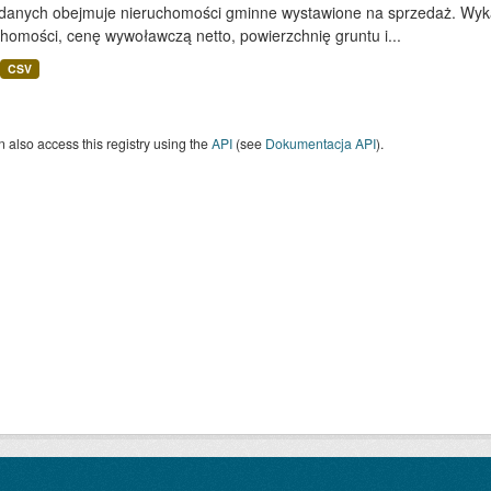
 danych obejmuje nieruchomości gminne wystawione na sprzedaż. Wykaz
homości, cenę wywoławczą netto, powierzchnię gruntu i...
CSV
 also access this registry using the
API
(see
Dokumentacja API
).