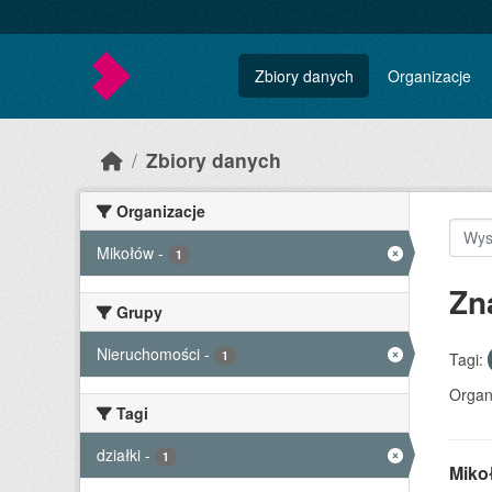
Skip to main content
Zbiory danych
Organizacje
Zbiory danych
Organizacje
Mikołów
-
1
Zn
Grupy
Nieruchomości
-
1
Tagi:
Organ
Tagi
działki
-
1
Miko