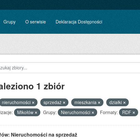
Grupy
O serwisie
Deklaracja Dostępności
aleziono 1 zbiór
nieruchomości
sprzedaż
mieszkania
działki
izacje:
Mikołów
Grupy:
Nieruchomości
Formaty:
RDF
łów: Nieruchomości na sprzedaż