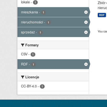
lokale
-
Zbiór
1
nieruc
mieszkania
-
1
RDF
nieruchomości
-
1
You can
sprzedaż
-
1
Formaty
CSV
-
1
RDF
-
1
Licencje
CC-BY-4.0
-
1