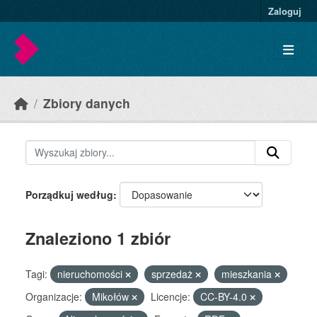
Skip to main content
Zaloguj
Zbiory danych
Porządkuj według
Znaleziono 1 zbiór
Tagi:
nieruchomości
sprzedaż
mieszkania
Organizacje:
Mikołów
Licencje:
CC-BY-4.0