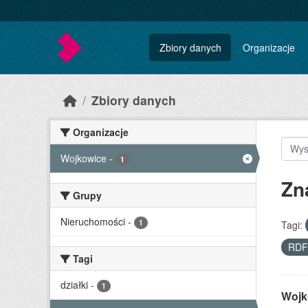
Skip to main content
Zbiory danych
Organizacje
Zbiory danych
Organizacje
Wojkowice
-
1
Zn
Grupy
Nieruchomości
-
1
Tagi:
RD
Tagi
działki
-
1
Wojk