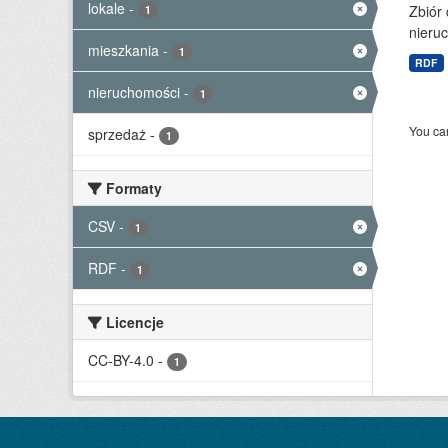
lokale
-
Zbiór
1
nieruc
mieszkania
-
1
RDF
nieruchomości
-
1
You can
sprzedaż
-
1
Formaty
CSV
-
1
RDF
-
1
Licencje
CC-BY-4.0
-
1