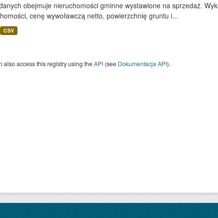
 danych obejmuje nieruchomości gminne wystawione na sprzedaż. Wykaz
homości, cenę wywoławczą netto, powierzchnię gruntu i...
CSV
 also access this registry using the
API
(see
Dokumentacja API
).