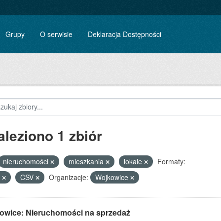
Grupy
O serwisie
Deklaracja Dostępności
aleziono 1 zbiór
nieruchomości
mieszkania
lokale
Formaty:
F
CSV
Organizacje:
Wojkowice
owice: Nieruchomości na sprzedaż