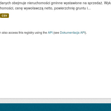
 danych obejmuje nieruchomości gminne wystawione na sprzedaż. Wykaz
homości, cenę wywoławczą netto, powierzchnię gruntu i...
CSV
 also access this registry using the
API
(see
Dokumentacja API
).