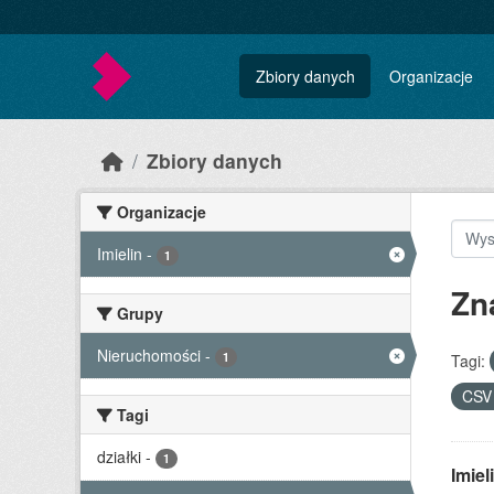
Skip to main content
Zbiory danych
Organizacje
Zbiory danych
Organizacje
Imielin
-
1
Zn
Grupy
Nieruchomości
-
1
Tagi:
CS
Tagi
działki
-
1
Imie