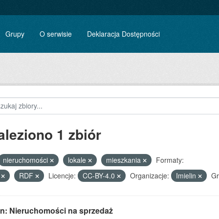
Grupy
O serwisie
Deklaracja Dostępności
aleziono 1 zbiór
nieruchomości
lokale
mieszkania
Formaty:
V
RDF
Licencje:
CC-BY-4.0
Organizacje:
Imielin
Gr
lin: Nieruchomości na sprzedaż