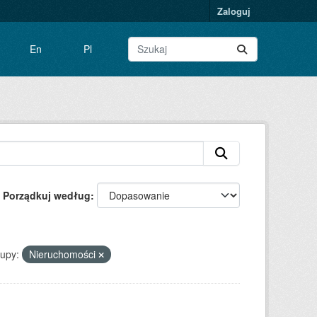
Zaloguj
En
Pl
Porządkuj według
upy:
Nieruchomości