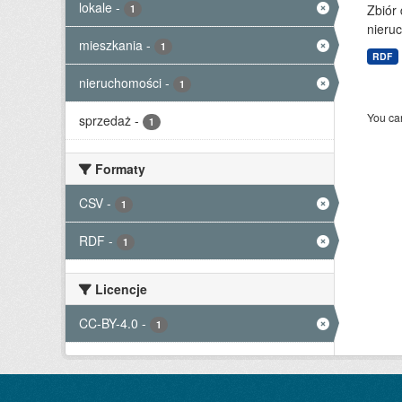
lokale
-
Zbiór
1
nieruc
mieszkania
-
1
RDF
nieruchomości
-
1
You can
sprzedaż
-
1
Formaty
CSV
-
1
RDF
-
1
Licencje
CC-BY-4.0
-
1