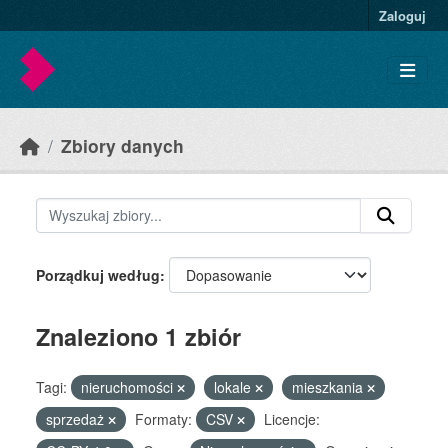
Skip to main content
Zaloguj
Zbiory danych
Porządkuj według
Znaleziono 1 zbiór
Tagi:
nieruchomości
lokale
mieszkania
sprzedaż
Formaty:
CSV
Licencje: