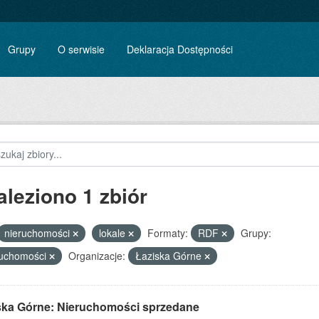
Grupy
O serwisie
Deklaracja Dostępności
aleziono 1 zbiór
nieruchomości
lokale
Formaty:
RDF
Grupy:
ruchomości
Organizacje:
Łaziska Górne
ska Górne: Nieruchomości sprzedane