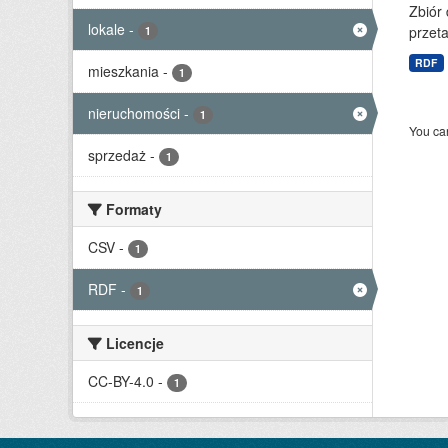
Zbiór
lokale
-
przet
1
RDF
mieszkania
-
1
nieruchomości
-
1
You can
sprzedaż
-
1
Formaty
CSV
-
1
RDF
-
1
Licencje
CC-BY-4.0
-
1