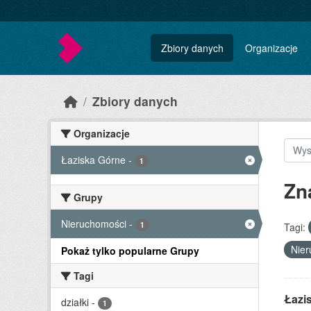
Skip to main content
Zbiory danych
Organizacje
Zbiory danych
Organizacje
Łaziska Górne
-
1
Zn
Grupy
Nieruchomości
-
1
Tagi:
Nie
Pokaż tylko popularne Grupy
Tagi
Łazi
działki
-
1