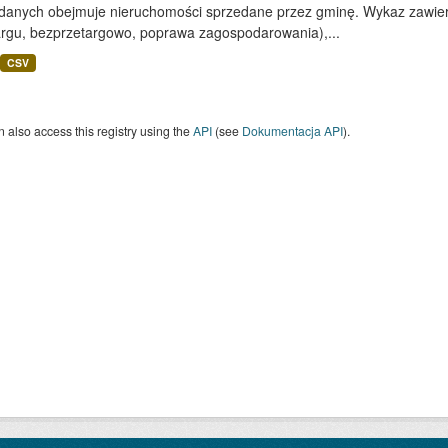
 danych obejmuje nieruchomości sprzedane przez gminę. Wykaz zawiera
argu, bezprzetargowo, poprawa zagospodarowania),...
CSV
 also access this registry using the
API
(see
Dokumentacja API
).