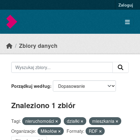
Skip to main content
Zaloguj
Zbiory danych
Porządkuj według
Znaleziono 1 zbiór
Tagi:
nieruchomości
działki
mieszkania
Organizacje:
Mikołów
Formaty:
RDF