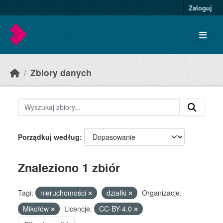
Skip to main content
Zaloguj
Zbiory danych
Porządkuj według
Znaleziono 1 zbiór
Tagi:
nieruchomości
działki
Organizacje:
Mikołów
Licencje:
CC-BY-4.0