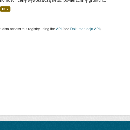
homości, cenę wywoławczą netto, powierzchnię gruntu i...
CSV
 also access this registry using the
API
(see
Dokumentacja API
).