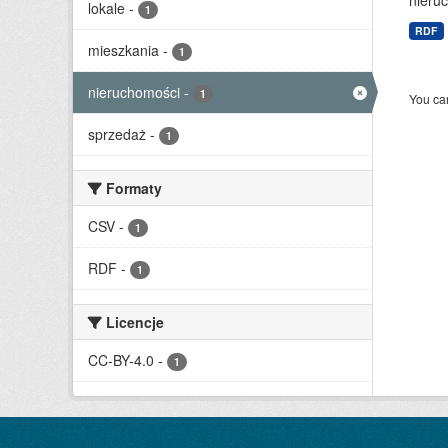
nieruc
lokale
-
1
RDF
mieszkania
-
1
nieruchomości
-
1
You can
sprzedaż
-
1
Formaty
CSV
-
1
RDF
-
1
Licencje
CC-BY-4.0
-
1