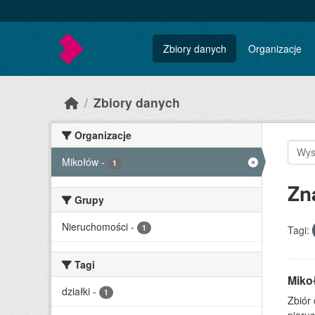
Skip to main content
Zbiory danych
Organizacje
Zbiory danych
Organizacje
Mikołów
-
1
Zn
Grupy
Nieruchomości
-
1
Tagi:
Tagi
Miko
działki
-
1
Zbiór