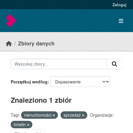
Skip to main content
Zaloguj
Zbiory danych
Porządkuj według
Znaleziono 1 zbiór
Tagi:
nieruchomości
sprzedaż
Organizacje:
Imielin