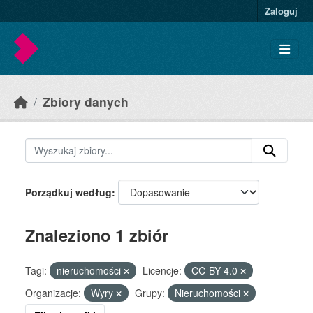
Skip to main content
Zaloguj
Zbiory danych
Porządkuj według
Znaleziono 1 zbiór
Tagi:
nieruchomości
Licencje:
CC-BY-4.0
Organizacje:
Wyry
Grupy:
Nieruchomości