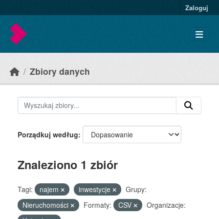
Skip to main content
Zaloguj
Zbiory danych
Porządkuj według
Znaleziono 1 zbiór
Tagi:
najem
inwestycje
Grupy:
Nieruchomości
Formaty:
CSV
Organizacje: