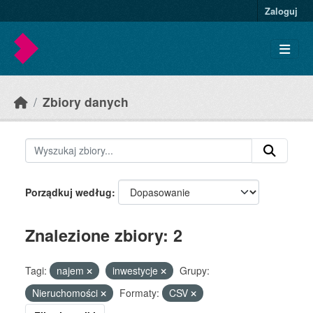
Skip to main content
Zaloguj
Zbiory danych
Porządkuj według
Znalezione zbiory: 2
Tagi:
najem
inwestycje
Grupy:
Nieruchomości
Formaty:
CSV