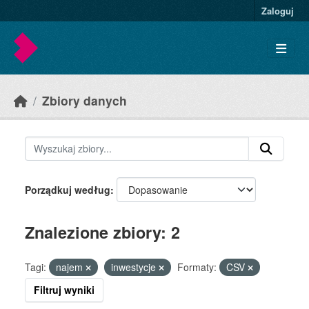
Skip to main content
Zaloguj
Zbiory danych
Porządkuj według
Znalezione zbiory: 2
Tagi:
najem
inwestycje
Formaty:
CSV
Filtruj wyniki