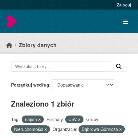
Skip to main content
Zaloguj
Zbiory danych
Porządkuj według
Znaleziono 1 zbiór
Tagi:
najem
Formaty:
CSV
Grupy:
Nieruchomości
Organizacje:
Dąbrowa Górnicza