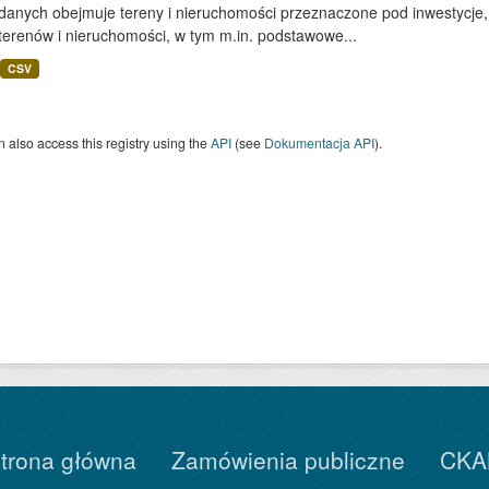
 danych obejmuje tereny i nieruchomości przeznaczone pod inwestycje,
terenów i nieruchomości, w tym m.in. podstawowe...
CSV
 also access this registry using the
API
(see
Dokumentacja API
).
trona główna
Zamówienia publiczne
CKA