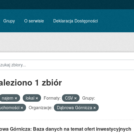
Grupy
O serwisie
Deklaracja Dostępności
aleziono 1 zbiór
najem
lokal
Formaty:
CSV
Grupy:
ruchomości
Organizacje:
Dąbrowa Górnicza
owa Górnicza: Baza danych na temat ofert inwestycyjnych