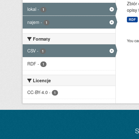
Zbiór
lokal
-
opisy 
1
RDF
najem
-
1
Formaty
You can
CSV
-
1
RDF
-
1
Licencje
CC-BY-4.0
-
1
S