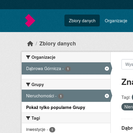
Skip to main content
Zbiory danych
Organizacje
Zbiory danych
Organizacje
Dąbrowa Górnicza
-
1
Zn
Grupy
Nieruchomości
-
1
Tagi:
Nie
Pokaż tylko popularne Grupy
Tagi
Dąbr
inwestycje
-
1