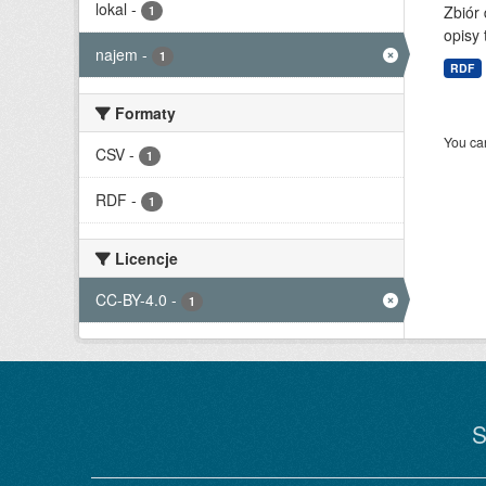
lokal
-
Zbiór
1
opisy 
najem
-
1
RDF
Formaty
You can
CSV
-
1
RDF
-
1
Licencje
CC-BY-4.0
-
1
S