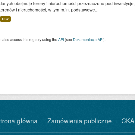
 danych obejmuje tereny i nieruchomości przeznaczone pod inwestycje,
terenów i nieruchomości, w tym m.in. podstawowe...
CSV
 also access this registry using the
API
(see
Dokumentacja API
).
trona główna
Zamówienia publiczne
CKA