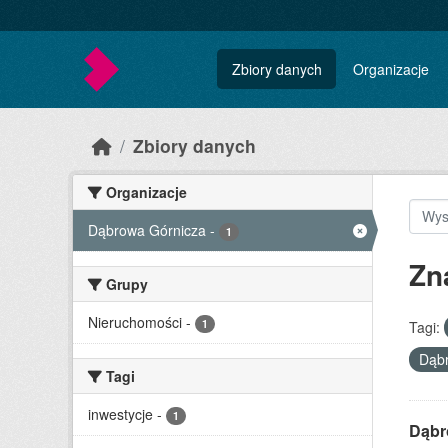
Skip to main content
Zbiory danych
Organizacje
Zbiory danych
Organizacje
Dąbrowa Górnicza
-
1
Zn
Grupy
Nieruchomości
-
1
Tagi:
Dąb
Tagi
inwestycje
-
1
Dąbr