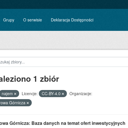
Grupy
O serwisie
Deklaracja Dostępności
aleziono 1 zbiór
najem
Licencje:
CC-BY-4.0
Organizacje:
rowa Górnicza
owa Górnicza: Baza danych na temat ofert inwestycyjnych