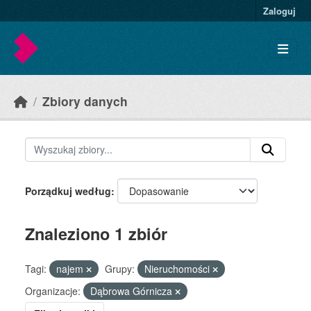
Skip to main content
Zaloguj
Zbiory danych
Porządkuj według
Znaleziono 1 zbiór
Tagi:
najem
Grupy:
Nieruchomości
Organizacje:
Dąbrowa Górnicza