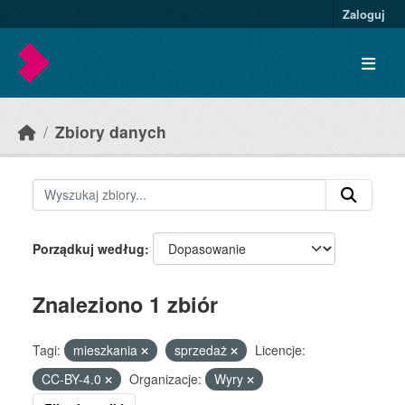
Skip to main content
Zaloguj
Zbiory danych
Porządkuj według
Znaleziono 1 zbiór
Tagi:
mieszkania
sprzedaż
Licencje:
CC-BY-4.0
Organizacje:
Wyry