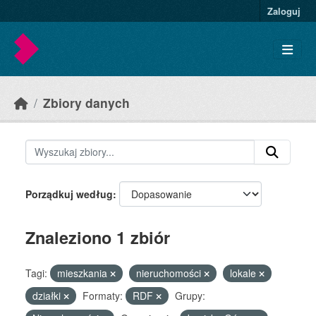
Skip to main content
Zaloguj
Zbiory danych
Porządkuj według
Znaleziono 1 zbiór
Tagi:
mieszkania
nieruchomości
lokale
działki
Formaty:
RDF
Grupy: