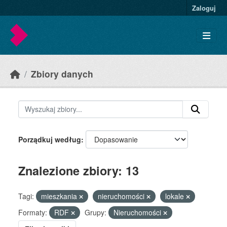
Skip to main content
Zaloguj
Zbiory danych
Porządkuj według
Znalezione zbiory: 13
Tagi:
mieszkania
nieruchomości
lokale
Formaty:
RDF
Grupy:
Nieruchomości