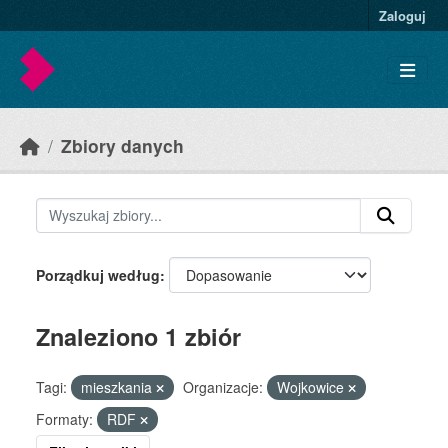
Skip to main content
Zaloguj
Zbiory danych
Porządkuj według
Znaleziono 1 zbiór
Tagi:
mieszkania
Organizacje:
Wojkowice
Formaty:
RDF