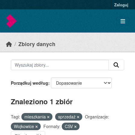
Skip to main content
Zaloguj
Zbiory danych
Porządkuj według
Znaleziono 1 zbiór
Tagi:
mieszkania
sprzedaż
Organizacje:
Wojkowice
Formaty:
CSV