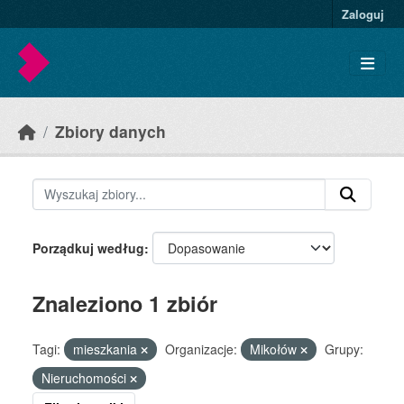
Skip to main content
Zaloguj
Zbiory danych
Porządkuj według
Znaleziono 1 zbiór
Tagi:
mieszkania
Organizacje:
Mikołów
Grupy:
Nieruchomości