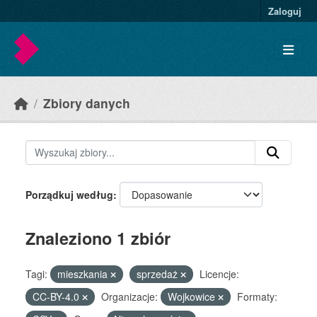
Skip to main content
Zaloguj
Zbiory danych
Porządkuj według
Znaleziono 1 zbiór
Tagi:
mieszkania
sprzedaż
Licencje:
CC-BY-4.0
Organizacje:
Wojkowice
Formaty: