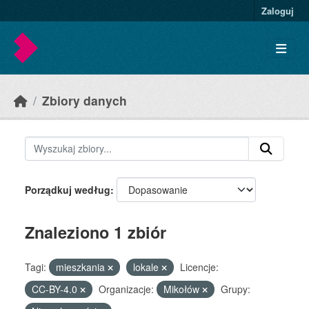
Skip to main content
Zaloguj
Zbiory danych
Porządkuj według
Znaleziono 1 zbiór
Tagi:
mieszkania
lokale
Licencje:
CC-BY-4.0
Organizacje:
Mikołów
Grupy: