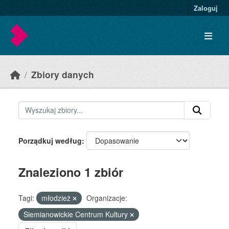
Skip to main content
Zaloguj
Zbiory danych
Porządkuj według
Znaleziono 1 zbiór
Tagi:
młodzież
Organizacje:
Siemianowickie Centrum Kultury