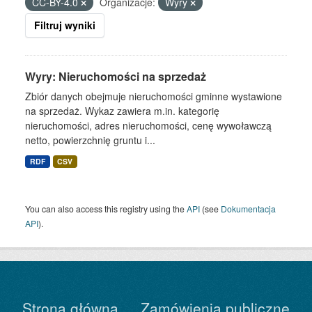
CC-BY-4.0
Organizacje:
Wyry
Filtruj wyniki
Wyry: Nieruchomości na sprzedaż
Zbiór danych obejmuje nieruchomości gminne wystawione
na sprzedaż. Wykaz zawiera m.in. kategorię
nieruchomości, adres nieruchomości, cenę wywoławczą
netto, powierzchnię gruntu i...
RDF
CSV
You can also access this registry using the
API
(see
Dokumentacja
API
).
Strona główna
Zamówienia publiczne