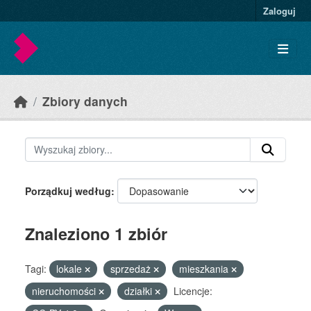
Skip to main content
Zaloguj
Zbiory danych
Porządkuj według
Znaleziono 1 zbiór
Tagi:
lokale
sprzedaż
mieszkania
nieruchomości
działki
Licencje: