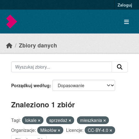
Skip to main content
Zaloguj
Zbiory danych
Porządkuj według
Znaleziono 1 zbiór
Tagi:
lokale
sprzedaż
mieszkania
Organizacje:
Mikołów
Licencje:
CC-BY-4.0