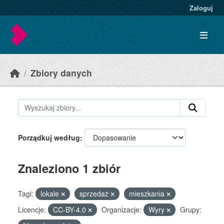
Skip to main content
Zaloguj
Zbiory danych
Porządkuj według
Znaleziono 1 zbiór
Tagi:
lokale
sprzedaż
mieszkania
Licencje:
CC-BY-4.0
Organizacje:
Wyry
Grupy: