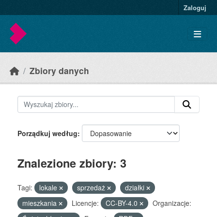
Skip to main content
Zaloguj
Zbiory danych
Porządkuj według
Znalezione zbiory: 3
Tagi:
lokale
sprzedaż
działki
mieszkania
Licencje:
CC-BY-4.0
Organizacje: