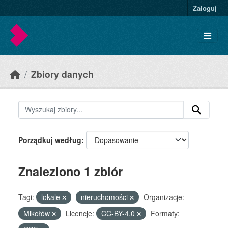
Skip to main content
Zaloguj
Zbiory danych
Porządkuj według
Znaleziono 1 zbiór
Tagi:
lokale
nieruchomości
Organizacje:
Mikołów
Licencje:
CC-BY-4.0
Formaty: