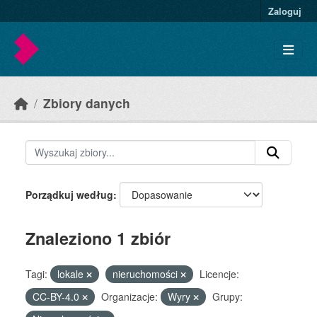
Skip to main content
Zaloguj
Zbiory danych
Porządkuj według
Znaleziono 1 zbiór
Tagi:
lokale
nieruchomości
Licencje:
CC-BY-4.0
Organizacje:
Wyry
Grupy: