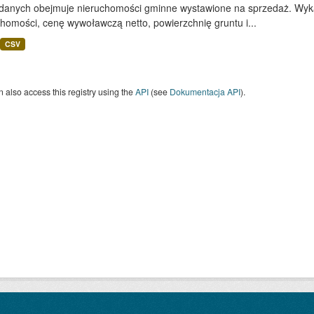
 danych obejmuje nieruchomości gminne wystawione na sprzedaż. Wykaz
homości, cenę wywoławczą netto, powierzchnię gruntu i...
CSV
 also access this registry using the
API
(see
Dokumentacja API
).