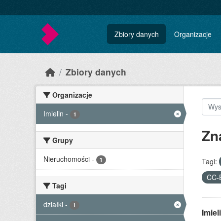
Skip to main content
Zbiory danych
Organizacje
Zbiory danych
Organizacje
Imielin
-
1
Zn
Grupy
Nieruchomości
-
1
Tagi:
CC-
Tagi
działki
-
1
Imie