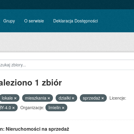
Grupy
O serwisie
Deklaracja Dostępności
aleziono 1 zbiór
lokale
mieszkania
działki
sprzedaż
Licencje:
BY-4.0
Organizacje:
Imielin
lin: Nieruchomości na sprzedaż