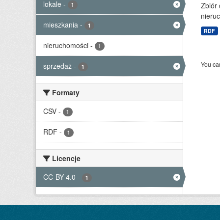
lokale
-
Zbiór
1
nieruc
mieszkania
-
1
RDF
nieruchomości
-
1
You can
sprzedaż
-
1
Formaty
CSV
-
1
RDF
-
1
Licencje
CC-BY-4.0
-
1