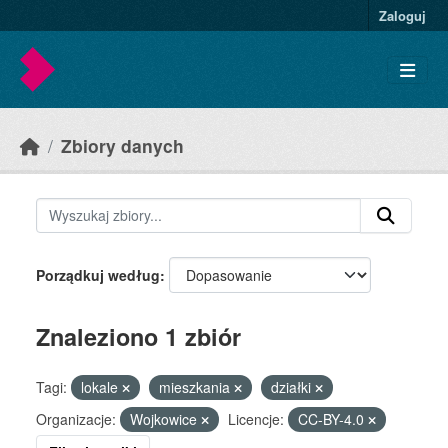
Skip to main content
Zaloguj
Zbiory danych
Porządkuj według
Znaleziono 1 zbiór
Tagi:
lokale
mieszkania
działki
Organizacje:
Wojkowice
Licencje:
CC-BY-4.0