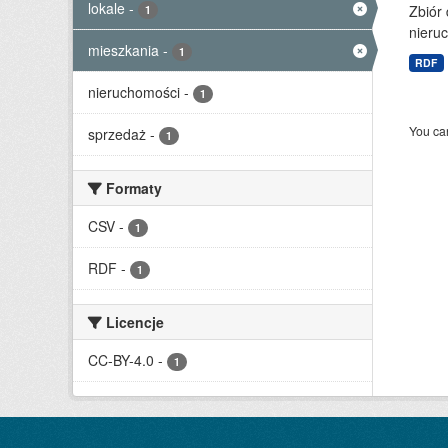
lokale
-
Zbiór
1
nieruc
mieszkania
-
1
RDF
nieruchomości
-
1
You can
sprzedaż
-
1
Formaty
CSV
-
1
RDF
-
1
Licencje
CC-BY-4.0
-
1