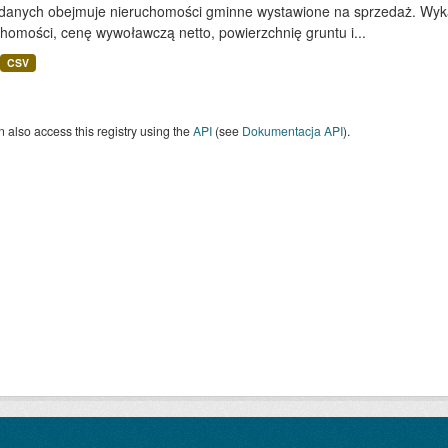
 danych obejmuje nieruchomości gminne wystawione na sprzedaż. Wykaz
homości, cenę wywoławczą netto, powierzchnię gruntu i...
CSV
 also access this registry using the
API
(see
Dokumentacja API
).