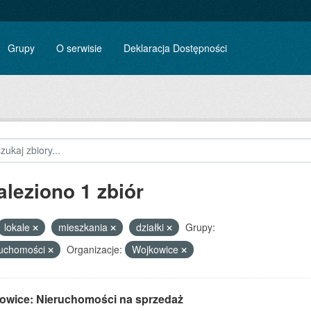
Grupy
O serwisie
Deklaracja Dostępności
aleziono 1 zbiór
lokale
mieszkania
działki
Grupy:
ruchomości
Organizacje:
Wojkowice
owice: Nieruchomości na sprzedaż