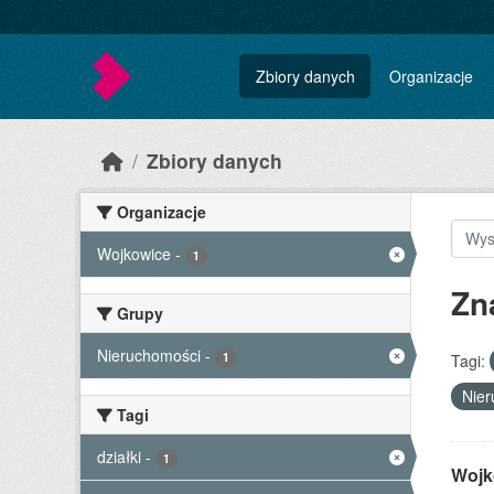
Skip to main content
Zbiory danych
Organizacje
Zbiory danych
Organizacje
Wojkowice
-
1
Zn
Grupy
Nieruchomości
-
1
Tagi:
Nie
Tagi
działki
-
1
Wojk