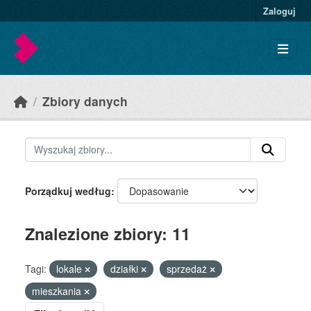
Skip to main content
Zaloguj
Zbiory danych
Porządkuj według
Znalezione zbiory: 11
Tagi:
lokale
działki
sprzedaż
mieszkania