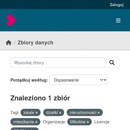
Skip to main content
Zaloguj
Zbiory danych
Porządkuj według
Znaleziono 1 zbiór
Tagi:
lokale
działki
nieruchomości
mieszkania
Organizacje:
Mikołów
Licencje: