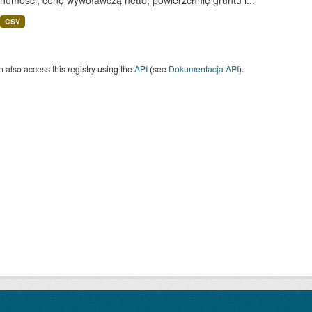
homości, cenę wywoławczą netto, powierzchnię gruntu i...
CSV
 also access this registry using the
API
(see
Dokumentacja API
).