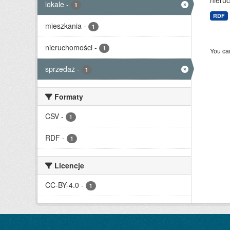
nieruc
lokale
-
1
RDF
mieszkania
-
1
nieruchomości
-
1
You can
sprzedaż
-
1
Formaty
CSV
-
1
RDF
-
1
Licencje
CC-BY-4.0
-
1