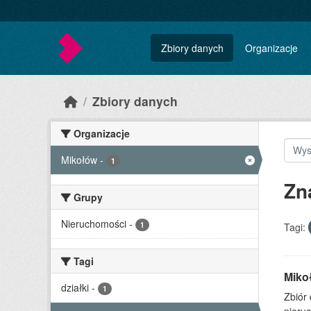
Skip to main content
Zbiory danych
Organizacje
Zbiory danych
Organizacje
Mikołów
-
1
Zn
Grupy
Nieruchomości
-
1
Tagi:
Tagi
Miko
działki
-
1
Zbiór